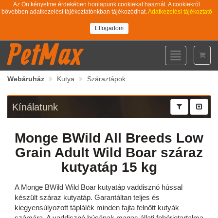
Az Ön kényelme érdekében honlapunk cookiekat használ. A cookiekról
bővebben adatkezelési tájékoztatónkban tájékozódhat.
Adatkezelési tájékoztató
Elfogadom
PetMax
Toggle
navigation
Webáruház
Kutya
Száraztápok
Kínálatunk
Monge BWild All Breeds Low
Grain Adult Wild Boar száraz
kutyatáp 15 kg
A Monge BWild Wild Boar kutyatáp vaddisznó hússal
készült száraz kutyatáp. Garantáltan teljes és
kiegyensúlyozott táplálék minden fajta felnőtt kutyák
számára. A vaddisznó húsának magas állati fehérjetartalma