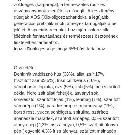
zöldségek (sárgarépa), a természetes rost- és
ásványianyagok jelenléte is elősegíti. A készítményt
dúsítják XOS (Xilo-oligoszacharidok), a legújabb
generációs prebiotikumok, amelyek támogatják a bél
jólétét. A speciális receptek hozzájárulnak az állat
jólétének fenntartásához és természetes ösztönének
tiszteletben tartásához.
Igazi különlegessége, hogy 65%húst tartalmaz.
Összetétel:
Dehidrált vaddisznó hús (38%), állati zsír 17%
(tisztított zsír 99,5%), friss csirkehús (10%),
sárgaborsó, tapioka, rizs (5%), zab (5%), pép szárított
cékla, hidrolizált állati fehérjék, ásványi sók,
sörélesztő, szárított tojás (1%), lenmag (1%), szárított
sárgarépa (1%), paradicsomprés maradvány (1%),
borsó rost , yucca schidigera, spirulina, szárított
ananászlé maradék, szárított almapép, 0,5% szárított
áfonya pép (4,3% friss áfonya), 0,5% szárított áfonya
pép ( egyenlő 4,3% friss áfonya), szárított málnapép