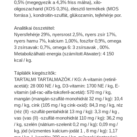
0,5% (megegyezik a 4,3% friss málna), xilo-
oligoszacharid (XOS 0,3%), élesztő termékek (MOS
forrása ), kondroitin-szulfát, glükozamin, tejfehérje por.
Analitikai összetétel:
Nyersfehérje 29%, nyersrost 2,5%, nyers zsír 17%,
nyers hamu 7%, kalcium 1,00%, foszfor 0,9%, omega
3 zsírsavak: 0,7%, omega 6: 3 zsírsavak , 00%.
Metabolizálható energia (számított Atwater): 4 150
kcal / kg.
Táplálék kiegészítők:
TARTALMI TARTALMAZÓK / KG: A-vitamin (retinil-
acetát): 28 000 NE / kg, D3-vitamin: 1700 NE / kg, E-
vitamin (all-rac-alfa-tokoferil-acetát): 570 mg / kg,
mangán (mangán-szulfát-monohidrát 32 mg / kg): 10,4
mg / kg, cink (105 mg / kg cink-oxid): 84,3 mg / kg, réz
(réz (II) -szulfát-pentahidrát 13 mg / kg): 3,3 mg / kg ,
vas (vas (II) -szulfát-monohidrát 110 mg / kg): 36,2 mg
/ kg, szelén (nátrium-szelenit 0,2 mg / kg): 0,09 mg /
kg, jód (vízmentes kalcium-jodát 1 , 8 mg / kg): 1,17