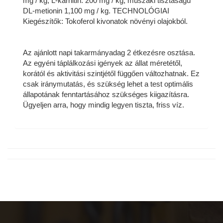
mg / kg, L-karnitin: 200 mg / kg, műszaki tisztaságú
DL-metionin 1,100 mg / kg. TECHNOLÓGIAI
Kiegészítők: Tokoferol kivonatok növényi olajokból.
Az ajánlott napi takarmányadag 2 étkezésre osztása.
Az egyéni táplálkozási igények az állat méretétől,
korától és aktivitási szintjétől függően változhatnak. Ez
csak iránymutatás, és szükség lehet a test optimális
állapotának fenntartásához szükséges kiigazításra.
Ügyeljen arra, hogy mindig legyen tiszta, friss víz.