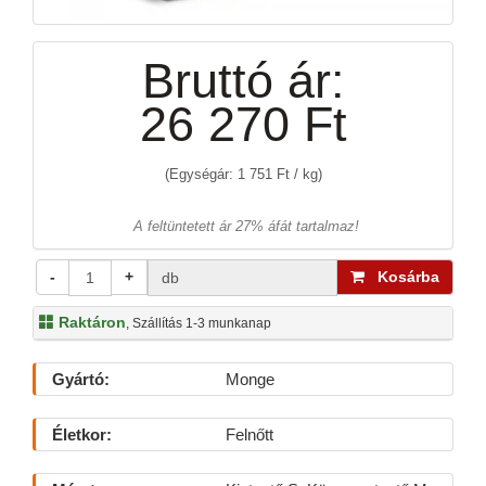
Bruttó ár:
26 270 Ft
(Egységár: 1 751 Ft / kg)
A feltüntetett ár 27% áfát tartalmaz!
-
+
Kosárba
db
Raktáron
, Szállítás 1-3 munkanap
Gyártó:
Monge
Életkor:
Felnőtt