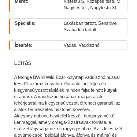
Méret:
Kistestű S, Közepes testű M,
Nagytestű L, Nagytestű XL
Speciális:
Lakásban tartott, Sensitive,
Szabadon tartott
Ízesítés:
Vadas, Vaddisznó
Leírás
A Monge BWild Wild Boar kutyatáp vaddisznó hússal
készült száraz kutyatáp. Garantáltan Teljes és
kiegyensúlyozott táplálék minden fajta felnőtt kutyák
számára. A vaddisznó húsának magas állati
fehérjetartalma kiegyensúlyozott étrendet garantál, az
állatok természetes ösztönét követve.
Alacsony gabona bevitellel készül, burgonya nélkül.
Lenmaggal, amely omega-3 zsírsavak forrása, a
szőrzet lágyságához és ragyogásához. Az ízletes ízét
a gyümölcsök (például áfonya, áfonya és málna) és