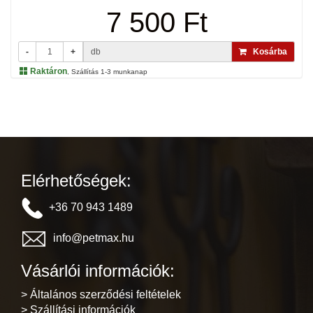
7 500 Ft
-
+
db
Kosárba
Raktáron
, Szállítás 1-3 munkanap
Elérhetőségek:
+36 70 943 1489
info@petmax.hu
Vásárlói információk:
> Általános szerződési feltételek
> Szállítási információk