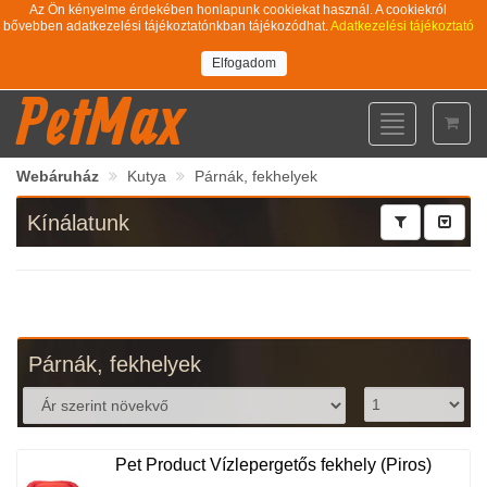
Az Ön kényelme érdekében honlapunk cookiekat használ. A cookiekról
bővebben adatkezelési tájékoztatónkban tájékozódhat.
Adatkezelési tájékoztató
Elfogadom
PetMax
Toggle
navigation
Webáruház
Kutya
Párnák, fekhelyek
Kínálatunk
Párnák, fekhelyek
Pet Product Vízlepergetős fekhely (Piros)