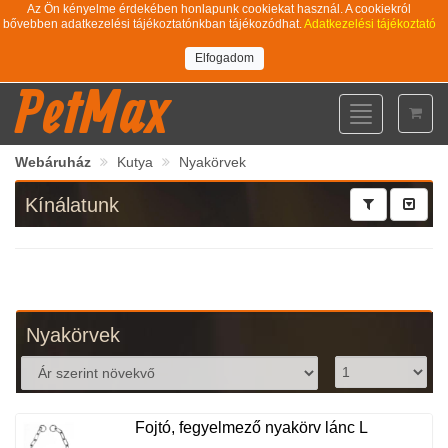
Az Ön kényelme érdekében honlapunk cookiekat használ. A cookiekról
bővebben adatkezelési tájékoztatónkban tájékozódhat.
Adatkezelési tájékoztató
Elfogadom
PetMax
Toggle
navigation
Webáruház
Kutya
Nyakörvek
Kínálatunk
Nyakörvek
Fojtó, fegyelmező nyakörv lánc L