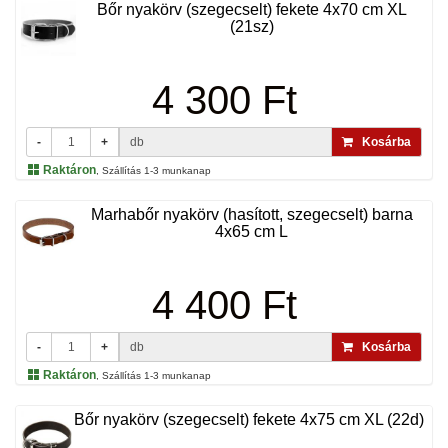
Bőr nyakörv (szegecselt) fekete 4x70 cm XL
(21sz)
4 300 Ft
-
+
db
Kosárba
Raktáron
, Szállítás 1-3 munkanap
Marhabőr nyakörv (hasított, szegecselt) barna
4x65 cm L
4 400 Ft
-
+
db
Kosárba
Raktáron
, Szállítás 1-3 munkanap
Bőr nyakörv (szegecselt) fekete 4x75 cm XL (22d)