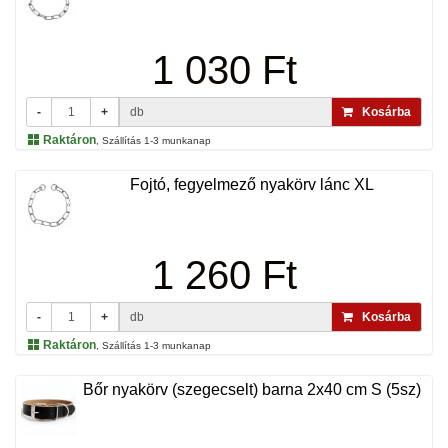
1 030 Ft
-
+
db
Kosárba
Raktáron
, Szállítás 1-3 munkanap
Fojtó, fegyelmező nyakörv lánc XL
1 260 Ft
-
+
db
Kosárba
Raktáron
, Szállítás 1-3 munkanap
Bőr nyakörv (szegecselt) barna 2x40 cm S (5sz)