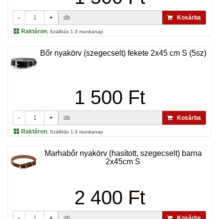
-
+
db
Kosárba
Raktáron
, Szállítás 1-3 munkanap
Bőr nyakörv (szegecselt) fekete 2x45 cm S (5sz)
1 500 Ft
-
+
db
Kosárba
Raktáron
, Szállítás 1-3 munkanap
Marhabőr nyakörv (hasított, szegecselt) barna
2x45cm S
2 400 Ft
-
+
db
Kosárba