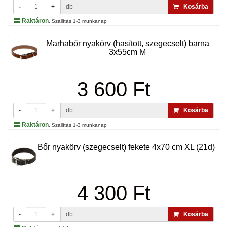
-
+
db
Kosárba
Raktáron
, Szállítás 1-3 munkanap
Marhabőr nyakörv (hasított, szegecselt) barna
3x55cm M
3 600 Ft
-
+
db
Kosárba
Raktáron
, Szállítás 1-3 munkanap
Bőr nyakörv (szegecselt) fekete 4x70 cm XL (21d)
4 300 Ft
-
+
db
Kosárba