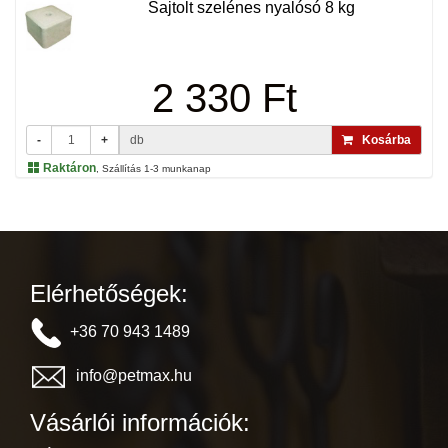
Sajtolt szelénes nyalósó 8 kg
2 330 Ft
-
+
db
Kosárba
Raktáron
, Szállítás 1-3 munkanap
Elérhetőségek:
+36 70 943 1489
info@petmax.hu
Vásárlói információk: