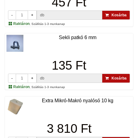
457 Ft
-
+
db
Kosárba
Raktáron
, Szállítás 1-3 munkanap
Sekli patkó 6 mm
135 Ft
-
+
db
Kosárba
Raktáron
, Szállítás 1-3 munkanap
Extra Mikró-Makró nyalósó 10 kg
3 810 Ft