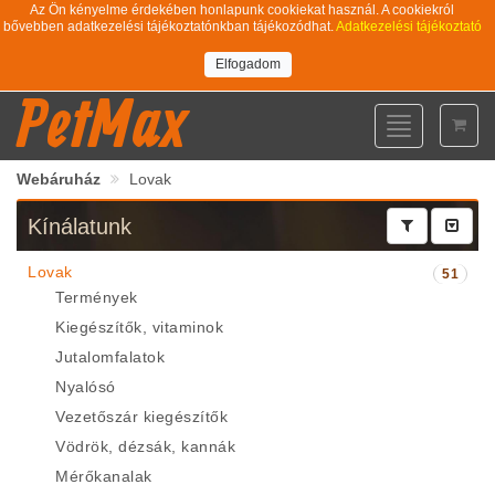
Az Ön kényelme érdekében honlapunk cookiekat használ. A cookiekról
bővebben adatkezelési tájékoztatónkban tájékozódhat.
Adatkezelési tájékoztató
Elfogadom
PetMax
Toggle
navigation
Webáruház
Lovak
Kínálatunk
Lovak
51
Termények
Kiegészítők, vitaminok
Jutalomfalatok
Nyalósó
Vezetőszár kiegészítők
Vödrök, dézsák, kannák
Mérőkanalak