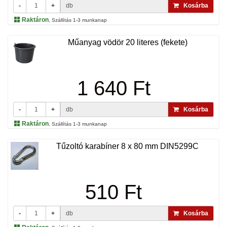
-
+
db
Kosárba
Raktáron
, Szállítás 1-3 munkanap
Műanyag vödör 20 literes (fekete)
1 640 Ft
-
+
db
Kosárba
Raktáron
, Szállítás 1-3 munkanap
Tűzoltó karabíner 8 x 80 mm DIN5299C
510 Ft
-
+
db
Kosárba