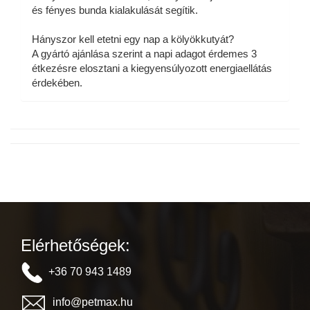
és fényes bunda kialakulását segítik.
Hányszor kell etetni egy nap a kölyökkutyát?
A gyártó ajánlása szerint a napi adagot érdemes 3
étkezésre elosztani a kiegyensúlyozott energiaellátás
érdekében.
Elérhetőségek:
+36 70 943 1489
info@petmax.hu