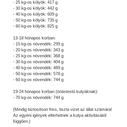
- 25 kg-os kölyök: 417 g
- 30 kg-os kölyök: 442 g
- 40 kg-os kölyök: 609 g
- 50 kg-os kölyök: 735 g
- 60 kg-os kölyök: 825 g
13-18 hónapos korban:
- 15 kg-os növendék: 299 g
- 20 kg-os növendék: 343 g
- 25 kg-os növendék: 368 g
- 30 kg-os növendék: 404 g
- 40 kg-os növendék: 489 g
- 50 kg-os növendék: 578 g
- 60 kg-os növendék: 744 g
19-24 hónapos korban (óriástestű kutyáknak):
- 70 kg-os növendék: 744 g
(Mindig biztosítson friss, tiszta vizet az állat számára!
Az egyéni igények eltérhetnek a kutya aktivitásától
függően.)