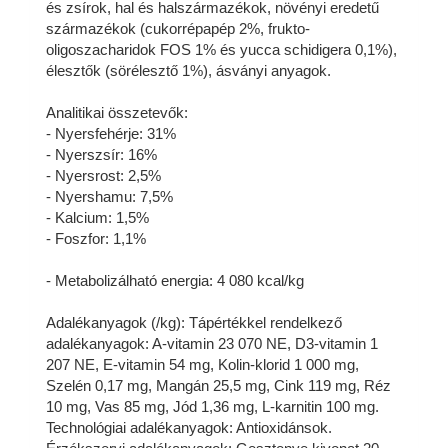
és zsírok, hal és halszármazékok, növényi eredetű
származékok (cukorrépapép 2%, frukto-
oligoszacharidok FOS 1% és yucca schidigera 0,1%),
élesztők (sörélesztő 1%), ásványi anyagok.
Analitikai összetevők:
- Nyersfehérje: 31%
- Nyerszsír: 16%
- Nyersrost: 2,5%
- Nyershamu: 7,5%
- Kalcium: 1,5%
- Foszfor: 1,1%
- Metabolizálható energia: 4 080 kcal/kg
Adalékanyagok (/kg): Tápértékkel rendelkező
adalékanyagok: A-vitamin 23 070 NE, D3-vitamin 1
207 NE, E-vitamin 54 mg, Kolin-klorid 1 000 mg,
Szelén 0,17 mg, Mangán 25,5 mg, Cink 119 mg, Réz
10 mg, Vas 85 mg, Jód 1,36 mg, L-karnitin 100 mg.
Technológiai adalékanyagok: Antioxidánsok.