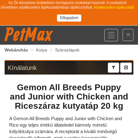
Az Ön kényelme érdekében honlapunk cookiekat használ. A cookiekról
bővebben adatkezelési tájékoztatónkban tájékozódhat.
Adatkezelési tájékoztató
Elfogadom
PetMax
Toggle
navigation
Webáruház
Kutya
Száraztápok
Kínálatunk
Gemon All Breeds Puppy
and Junior with Chicken and
Riceszáraz kutyatáp 20 kg
A Gemon All Breeds Puppy and Junior with Chicken and
Rice egy teljes értékű állateledel bármely méretű
kölyökkutya számára. A receptúrát a kiváló minőségű
összetevők jellemzik, mint a csirke (esszenciális