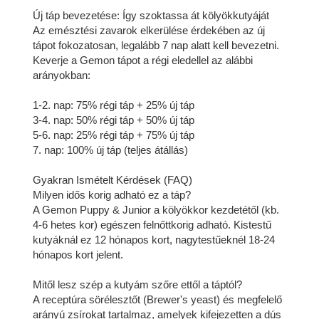
Új táp bevezetése: Így szoktassa át kölyökkutyáját
Az emésztési zavarok elkerülése érdekében az új
tápot fokozatosan, legalább 7 nap alatt kell bevezetni.
Keverje a Gemon tápot a régi eledellel az alábbi
arányokban:
1-2. nap: 75% régi táp + 25% új táp
3-4. nap: 50% régi táp + 50% új táp
5-6. nap: 25% régi táp + 75% új táp
7. nap: 100% új táp (teljes átállás)
Gyakran Ismételt Kérdések (FAQ)
Milyen idős korig adható ez a táp?
A Gemon Puppy & Junior a kölyökkor kezdetétől (kb.
4-6 hetes kor) egészen felnőttkorig adható. Kistestű
kutyáknál ez 12 hónapos kort, nagytestűeknél 18-24
hónapos kort jelent.
Mitől lesz szép a kutyám szőre ettől a táptól?
A receptúra sörélesztőt (Brewer's yeast) és megfelelő
arányú zsírokat tartalmaz, amelyek kifejezetten a dús