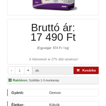
Bruttó ár:
17 490 Ft
(Egységár: 874 Ft / kg)
A feltüntetett ár 27% áfát tartalmaz!
-
+
Kosárba
db
Raktáron
, Szállítás 1-3 munkanap
Gyártó:
Gemon
Életkor:
Kölyök