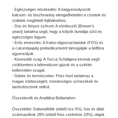
- Egészséges növekedés: A kiegyensúlyozott
kalcium- és foszforarány elengedhetetlen a csontok és
ízületek megfelelő fejlődéséhez.
- Dús és fényes szőrzet: A sörélesztő (Brewer's
yeast) tartalma segít, hogy a kölyök bundája sűrű és
egészséges legyen.
- Erős emésztés: A frukto-oligoszacharidok (FOS) és
a cukorrépapép prebiotikumként támogatják a bélflóra
egyensúlyát.
- Kevesebb szag: A Yucca Schidigera kivonat segít
csökkenteni a bélrendszeri gázok és a széklet
kellemetlen szagát.
- Ízletes és természetes: Friss húst tartalmaz a
magas ízletességért, mesterséges színezékek és
tartósítószerek nélkül.
Összetevők és Analitikai Beltartalom:
Összetétel: Gabonafélék (ebből rizs 5%), hús és állati
származékok 28% (ebből friss csirkehús 10%), olajok