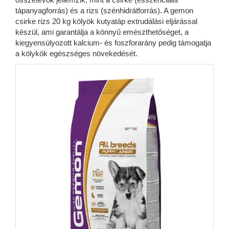
tápanyagforrás) és a rizs (szénhidrátforrás). A gemon
csirke rizs 20 kg kölyök kutyatáp extrudálási eljárással
készül, ami garantálja a könnyű emészthetőséget, a
kiegyensúlyozott kalcium- és foszforarány pedig támogatja
a kölykök egészséges növekedését.