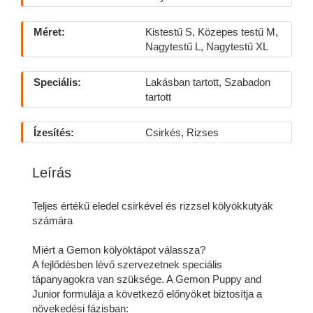
Méret:
Kistestű S, Közepes testű M,
Nagytestű L, Nagytestű XL
Speciális:
Lakásban tartott, Szabadon
tartott
Ízesítés:
Csirkés, Rizses
Leírás
Teljes értékű eledel csirkével és rizzsel kölyökkutyák
számára
Miért a Gemon kölyöktápot válassza?
A fejlődésben lévő szervezetnek speciális
tápanyagokra van szüksége. A Gemon Puppy and
Junior formulája a következő előnyöket biztosítja a
növekedési fázisban: