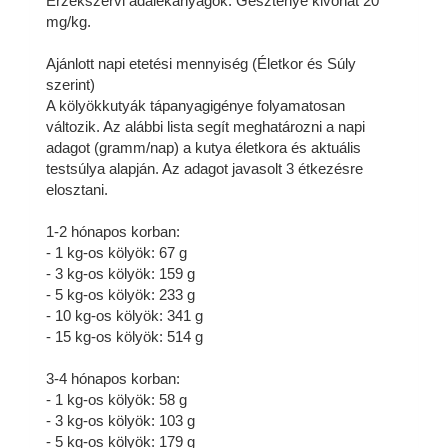
Érzékszervi adalékanyagok: Gesztenye kivonat 20
mg/kg.
Ajánlott napi etetési mennyiség (Életkor és Súly
szerint)
A kölyökkutyák tápanyagigénye folyamatosan
változik. Az alábbi lista segít meghatározni a napi
adagot (gramm/nap) a kutya életkora és aktuális
testsúlya alapján. Az adagot javasolt 3 étkezésre
elosztani.
1-2 hónapos korban:
- 1 kg-os kölyök: 67 g
- 3 kg-os kölyök: 159 g
- 5 kg-os kölyök: 233 g
- 10 kg-os kölyök: 341 g
- 15 kg-os kölyök: 514 g
3-4 hónapos korban:
- 1 kg-os kölyök: 58 g
- 3 kg-os kölyök: 103 g
- 5 kg-os kölyök: 179 g