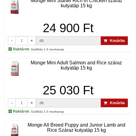
Monge Mini Starter Rich in Chicken száraz
kutyatáp 15 kg
24 900 Ft
-
+
db
Kosárba
Raktáron
, Szállítás 1-3 munkanap
Monge Mini Adult Salmon and Rice száraz
kutyatáp 15 kg
25 030 Ft
-
+
db
Kosárba
Raktáron
, Szállítás 1-3 munkanap
Monge All Breed Puppy and Junior Lamb and
Rice Száraz kutyatáp 15 kg