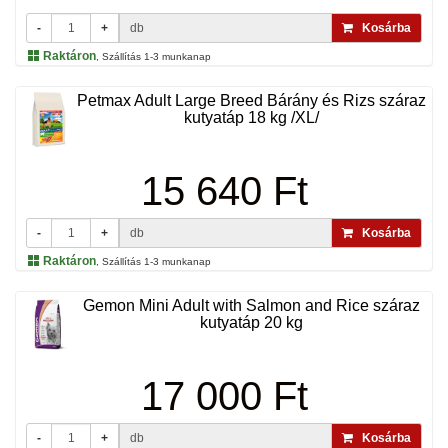
-
+
db
Kosárba
Raktáron
, Szállítás 1-3 munkanap
Petmax Adult Large Breed Bárány és Rizs száraz
kutyatáp 18 kg /XL/
15 640 Ft
-
+
db
Kosárba
Raktáron
, Szállítás 1-3 munkanap
Gemon Mini Adult with Salmon and Rice száraz
kutyatáp 20 kg
17 000 Ft
-
+
db
Kosárba