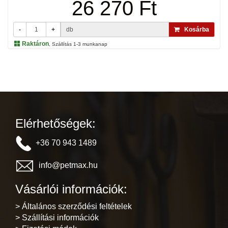
26 270 Ft
-
+
db
Kosárba
Raktáron
, Szállítás 1-3 munkanap
Elérhetőségek:
+36 70 943 1489
info@petmax.hu
Vásárlói információk:
> Általános szerződési feltételek
> Szállítási információk