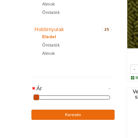
Almok
Önitatók
Hobbinyulak
25
Eledel
Önitatók
Almok
-
R
Ár
-
Ve
s
Keresés