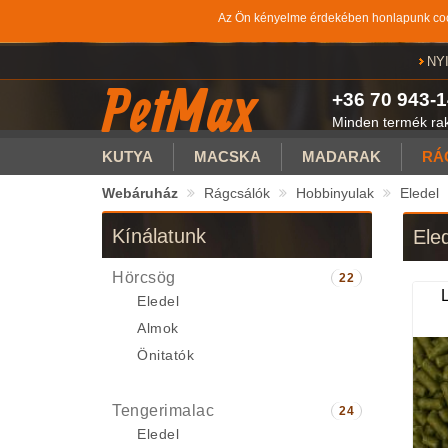
Az Ön kényelme érdekében honlapunk cook
NY
PetMax
+36 70 943-1
Minden termék rakt
KUTYA
MACSKA
MADARAK
RÁ
Webáruház
Rágcsálók
Hobbinyulak
Eledel
Kínálatunk
Ele
Hörcsög
22
Eledel
Almok
Önitatók
Tengerimalac
24
Eledel