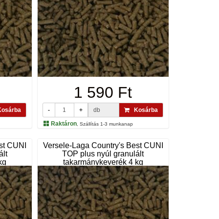
1 590 Ft
osárba
-
+
db
Kosárba
Raktáron
, Szállítás 1-3 munkanap
est CUNI
Versele-Laga Country's Best CUNI
ált
TOP plus nyúl granulált
kg
takarmánykeverék 4 kg