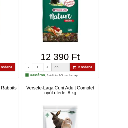
12 390 Ft
osárba
-
+
db
Kosárba
Raktáron
, Szállítás 1-3 munkanap
 Rabbits
Versele-Laga Cuni Adult Complet
nyúl eledel 8 kg