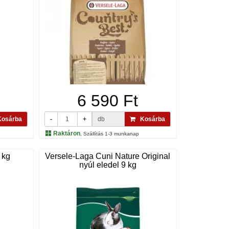
6 590 Ft
osárba
-
+
db
Kosárba
Raktáron
, Szállítás 1-3 munkanap
 kg
Versele-Laga Cuni Nature Original
nyúl eledel 9 kg