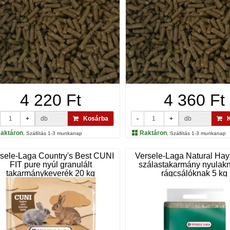
4 220 Ft
4 360 Ft
+
db
Kosárba
-
+
db
K
aktáron
Raktáron
, Szállítás 1-3 munkanap
, Szállítás 1-3 munkanap
sele-Laga Country's Best CUNI
Versele-Laga Natural Ha
FIT pure nyúl granulált
szálastakarmány nyulak
takarmánykeverék 20 kg
rágcsálóknak 5 kg