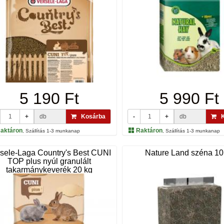
5 190 Ft
5 990 Ft
+
db
Kosárba
-
+
db
K
aktáron
Raktáron
, Szállítás 1-3 munkanap
, Szállítás 1-3 munkanap
sele-Laga Country's Best CUNI
Nature Land széna 10
TOP plus nyúl granulált
takarmánykeverék 20 kg