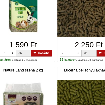
1 590 Ft
2 250 Ft
+
db
Kosárba
-
+
db
K
aktáron
Raktáron
, Szállítás 1-3 munkanap
, Szállítás 1-3 munkanap
Nature Land széna 2 kg
Lucerna pellet nyulakna