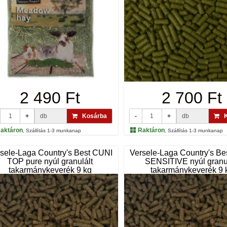
2 490 Ft
2 700 Ft
+
db
Kosárba
-
+
db
K
aktáron
Raktáron
, Szállítás 1-3 munkanap
, Szállítás 1-3 munkanap
sele-Laga Country's Best CUNI
Versele-Laga Country's B
TOP pure nyúl granulált
SENSITIVE nyúl granu
takarmánykeverék 9 kg
takarmánykeverék 9 