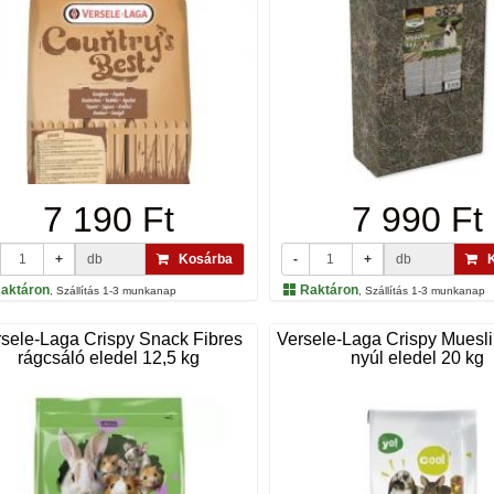
7 190 Ft
7 990 Ft
+
db
Kosárba
-
+
db
K
aktáron
Raktáron
, Szállítás 1-3 munkanap
, Szállítás 1-3 munkanap
rsele-Laga Crispy Snack Fibres
Versele-Laga Crispy Muesli
rágcsáló eledel 12,5 kg
nyúl eledel 20 kg