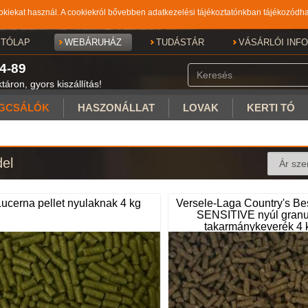
iekat használ. A cookiekról bővebben adatkezelési tájékoztatónkban tájékozódha
ITÓLAP
WEBÁRUHÁZ
TUDÁSTÁR
VÁSÁRLÓI INF
4-89
áron, gyors kiszállítás!
GCSÁLÓK
HASZONÁLLAT
LOVAK
KERTI TÓ
del
Lucerna pellet nyulaknak 4 kg
Versele-Laga Country's B
SENSITIVE nyúl granu
takarmánykeverék 4 