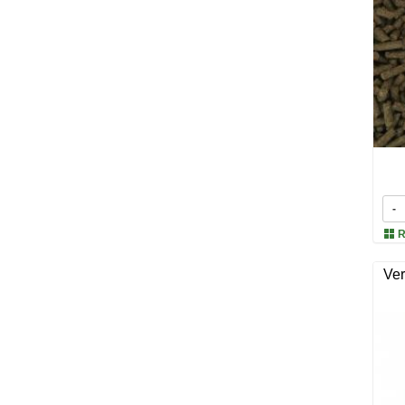
-
R
Ver