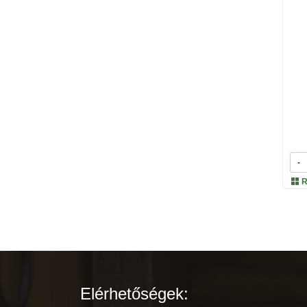
-
R
Elérhetőségek: