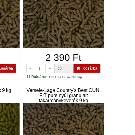
2 390 Ft
osárba
-
+
db
Kosárba
Raktáron
, Szállítás 1-3 munkanap
k 9 kg
Versele-Laga Country's Best CUNI
FIT pure nyúl granulált
takarmánykeverék 9 kg