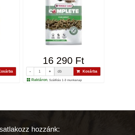
16 290 Ft
osárba
-
+
db
Kosárba
Raktáron
, Szállítás 1-3 munkanap
satlakozz hozzánk: