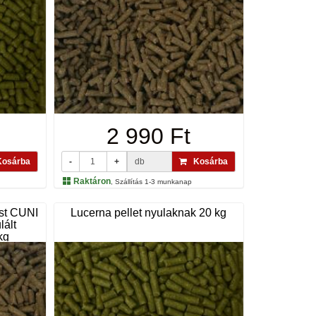
2 990 Ft
osárba
-
+
db
Kosárba
Raktáron
, Szállítás 1-3 munkanap
est CUNI
Lucerna pellet nyulaknak 20 kg
lált
kg