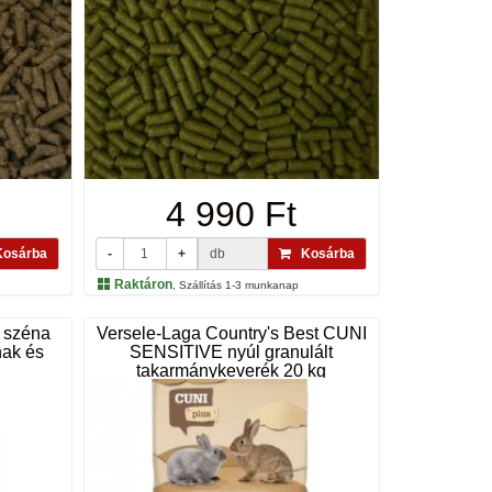
4 990 Ft
osárba
-
+
db
Kosárba
Raktáron
, Szállítás 1-3 munkanap
y széna
Versele-Laga Country's Best CUNI
nak és
SENSITIVE nyúl granulált
takarmánykeverék 20 kg