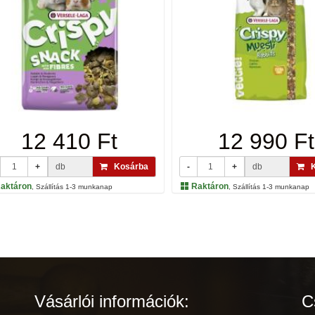
12 410 Ft
12 990 Ft
+
db
Kosárba
-
+
db
K
aktáron
Raktáron
, Szállítás 1-3 munkanap
, Szállítás 1-3 munkanap
Vásárlói információk:
C