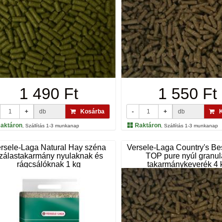
1 490 Ft
1 550 Ft
+
db
Kosárba
-
+
db
K
aktáron
Raktáron
, Szállítás 1-3 munkanap
, Szállítás 1-3 munkanap
rsele-Laga Natural Hay széna
Versele-Laga Country's B
zálastakarmány nyulaknak és
TOP pure nyúl granul
rágcsálóknak 1 kg
takarmánykeverék 4 