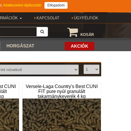
t.
Adatkezelési tájékoztató
Elfogadom
ORMÁCIÓK
KAPCSOLAT
ÜGYFÉLFIÓK
KOSÁR
HORGÁSZAT
AKCIÓK
est CUNI
Versele-Laga Country's Best CUNI
lált
FIT pure nyúl granulált
kg
takarmánykeverék 4 kg