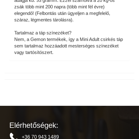
adagja kb. 93 gramm. Ezzel számolva a 20 kg-os
zsák több mint 200 napra (több mint fél évre)
elegendő! (Felbontás után ügyeljen a megfelelő,
száraz, légmentes tárolásra).
Tartalmaz a táp színezéket?
Nem, a Gemon termékek, így a Mini Adult csirkés táp
sem tartalmaz hozzáadott mesterséges színezéket
vagy tartósítószert.
Elérhetőségek:
+36 70 943 1489