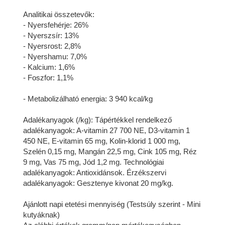
Analitikai összetevők:
- Nyersfehérje: 26%
- Nyerszsír: 13%
- Nyersrost: 2,8%
- Nyershamu: 7,0%
- Kalcium: 1,6%
- Foszfor: 1,1%
- Metabolizálható energia: 3 940 kcal/kg
Adalékanyagok (/kg): Tápértékkel rendelkező
adalékanyagok: A-vitamin 27 700 NE, D3-vitamin 1
450 NE, E-vitamin 65 mg, Kolin-klorid 1 000 mg,
Szelén 0,15 mg, Mangán 22,5 mg, Cink 105 mg, Réz
9 mg, Vas 75 mg, Jód 1,2 mg. Technológiai
adalékanyagok: Antioxidánsok. Érzékszervi
adalékanyagok: Gesztenye kivonat 20 mg/kg.
Ajánlott napi etetési mennyiség (Testsúly szerint - Mini
kutyáknak)