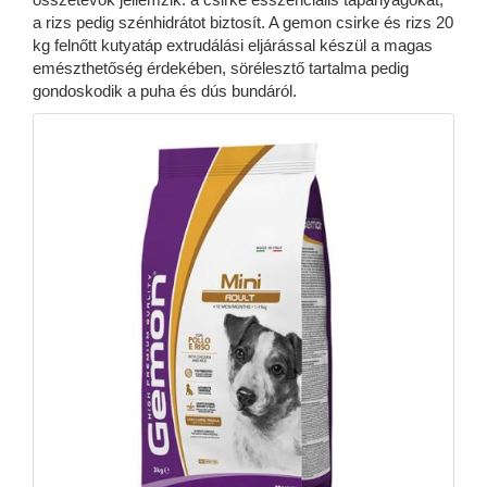
a rizs pedig szénhidrátot biztosít. A gemon csirke és rizs 20
kg felnőtt kutyatáp extrudálási eljárással készül a magas
emészthetőség érdekében, sörélesztő tartalma pedig
gondoskodik a puha és dús bundáról.