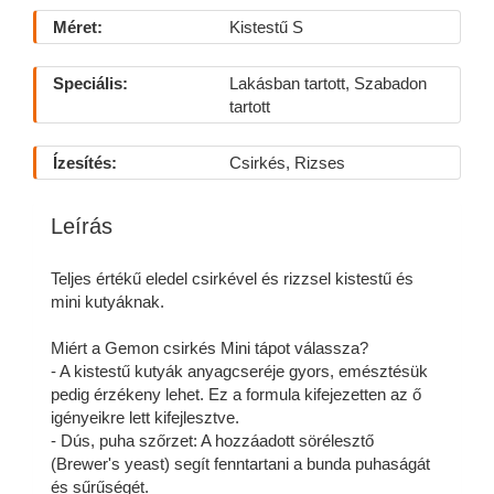
Méret:
Kistestű S
Speciális:
Lakásban tartott, Szabadon
tartott
Ízesítés:
Csirkés, Rizses
Leírás
Teljes értékű eledel csirkével és rizzsel kistestű és
mini kutyáknak.
Miért a Gemon csirkés Mini tápot válassza?
- A kistestű kutyák anyagcseréje gyors, emésztésük
pedig érzékeny lehet. Ez a formula kifejezetten az ő
igényeikre lett kifejlesztve.
- Dús, puha szőrzet: A hozzáadott sörélesztő
(Brewer's yeast) segít fenntartani a bunda puhaságát
és sűrűségét.