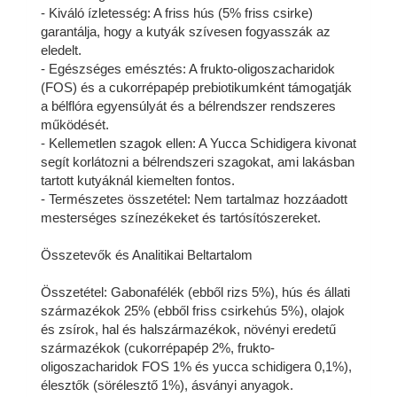
- Kiváló ízletesség: A friss hús (5% friss csirke)
garantálja, hogy a kutyák szívesen fogyasszák az
eledelt.
- Egészséges emésztés: A frukto-oligoszacharidok
(FOS) és a cukorrépapép prebiotikumként támogatják
a bélflóra egyensúlyát és a bélrendszer rendszeres
működését.
- Kellemetlen szagok ellen: A Yucca Schidigera kivonat
segít korlátozni a bélrendszeri szagokat, ami lakásban
tartott kutyáknál kiemelten fontos.
- Természetes összetétel: Nem tartalmaz hozzáadott
mesterséges színezékeket és tartósítószereket.
Összetevők és Analitikai Beltartalom
Összetétel: Gabonafélék (ebből rizs 5%), hús és állati
származékok 25% (ebből friss csirkehús 5%), olajok
és zsírok, hal és halszármazékok, növényi eredetű
származékok (cukorrépapép 2%, frukto-
oligoszacharidok FOS 1% és yucca schidigera 0,1%),
élesztők (sörélesztő 1%), ásványi anyagok.