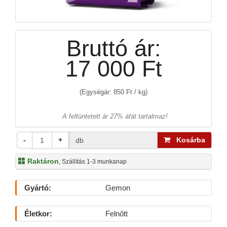
Bruttó ár:
17 000 Ft
(Egységár: 850 Ft / kg)
A feltüntetett ár 27% áfát tartalmaz!
-
+
Kosárba
db
Raktáron
, Szállítás 1-3 munkanap
Gyártó:
Gemon
Életkor:
Felnőtt