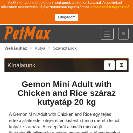
Az Ön kényelme érdekében honlapunk cookiekat használ. A cookiekról
bővebben adatkezelési tájékoztatónkban tájékozódhat.
Adatkezelési tájékoztató
Elfogadom
PetMax
Toggle
navigation
Webáruház
Kutya
Száraztápok
Kínálatunk
Gemon Mini Adult with
Chicken and Rice száraz
kutyatáp 20 kg
A Gemon Mini Adult with Chicken and Rice egy teljes
értékű állateledel kifejezetten kistestű (mini) méretű felnőtt
kutyák számára. A receptúrát a kiváló minőségű
összetevők jellemzik: a csirke esszenciális tápanyagokat,