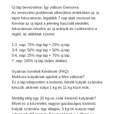
Új táp bevezetése: Így váltson Gemonra
Az emésztési problémák elkerülése érdekében az új
tápot fokozatosan, legalább 7 nap alatt vezesse be.
Keverje az új tápot a jelenleg használt eledellel,
fokozatosan növelve az új arányát és csökkentve a
régiét, az alábbiak szerint:
1-2. nap: 75% régi táp + 25% új táp
3-4. nap: 50% régi táp + 50% új táp
5-6. nap: 25% régi táp + 75% új táp
7. nap: 100% új táp (teljes átállás)
Gyakran Ismételt Kérdések (FAQ)
Mekkora kutyáknak ajánlott a Mini változat?
Ez a táp kifejezetten a kistestű, felnőtt kutyák számára
készült, akiknek súlya 1 kg és 11 kg közé esik.
Meddig elég egy 20 kg-os zsák kistestű kutyának?
Mivel ez a kiszerelés nagyon gazdaságos kistestű
kutyák számára: egy átlagos, 5 kg-os kutyus napi