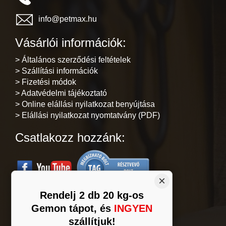
info@petmax.hu
Vásárlói információk:
> Általános szerződési feltételek
> Szállítási információk
> Fizetési módok
> Adatvédelmi tájékoztató
> Online elállási nyilatkozat benyújtása
> Elállási nyilatkozat nyomtatvány (PDF)
Csatlakozz hozzánk:
×
Rendelj 2 db 20 kg-os
Gemon tápot, és
INGYEN
Árukereső.hu
szállítjuk!