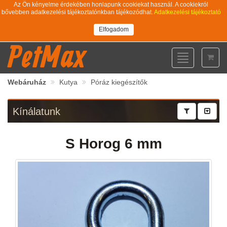
Az Ön kényelme érdekében honlapunk cookiekat használ. A cookiekról
bővebben adatkezelési tájékoztatónkban tájékozódhat.
Adatkezelési tájékoztató
Elfogadom
PetMax
Toggle
navigation
Webáruház
Kutya
Póráz kiegészítők
Kínálatunk
S Horog 6 mm