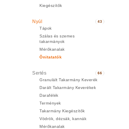
Kiegészítők
Nyúl
43
Tápok
Szálas és szemes
takarmányok
Mérőkanalak
Önitatatók
Sertés
66
Granulált Takarmány Keverék
Darált Takarmány Keverékek
Darafélék
Termények
Takarmány Kiegészítők
Vödrök, dézsák, kannák
Mérőkanalak