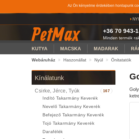
Az Ön kényelme érdekében honlapunk cook
NY
PetMax
+36 70 943-1
Minden termék rakt
KUTYA
MACSKA
MADARAK
RÁ
Webáruház
Haszonállat
Nyúl
Önitatatók
Go
Kínálatunk
Goly
Csirke, Jérce, Tyúk
167
ketr
Indító Takarmány Keverék
Nevelő Takarmány Keverék
Befejező Takarmány Keverék
Tojó Takarmány Keverék
Darafélék