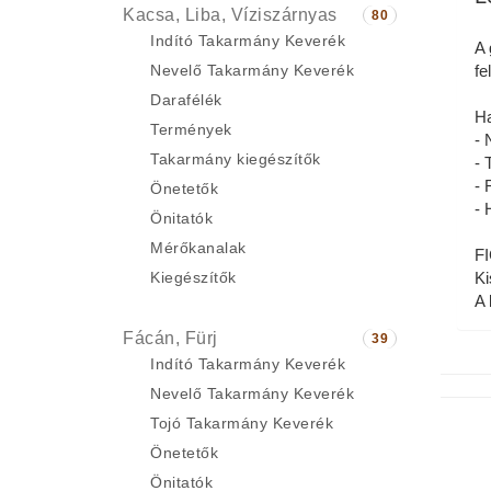
Kacsa, Liba, Víziszárnyas
80
Indító Takarmány Keverék
A 
Nevelő Takarmány Keverék
fe
Darafélék
Ha
Termények
- 
Takarmány kiegészítők
- 
- 
Önetetők
- 
Önitatók
Mérőkanalak
F
Kiegészítők
Ki
A 
Fácán, Fürj
39
Indító Takarmány Keverék
Nevelő Takarmány Keverék
Tojó Takarmány Keverék
Önetetők
Önitatók