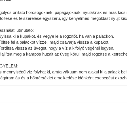
golyós önitató hörcsögöknek, papagájoknak, nyulaknak és más kicsi á
ltöltése és felszerelése egyszerű, így kényelmes megoldást nyújt kisál
sználati útmutató:
Nyissa ki a kupakot, és vegye le a rögzítőt, ha van a palackon.
Töltse fel a palackot vízzel, majd csavarja vissza a kupakot.
Fordítsa vissza az üveget, hogy a víz a kifolyó végénél legyen.
Hajlítsa meg a kampós huzalt az üveg körül, majd rögzítse a ketrech
IGYELEM:
s mennyiségű víz folyhat ki, amíg vákuum nem alakul ki a palack bel
légáramlás és a hőmérséklet emelkedése időnként csepegést okozha