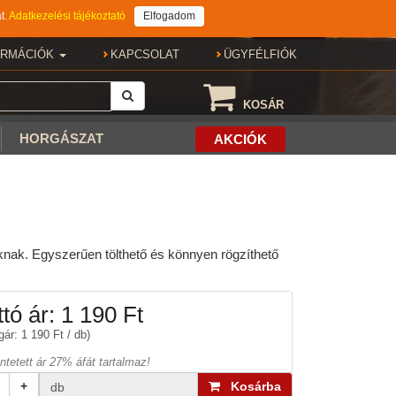
t.
Adatkezelési tájékoztató
Elfogadom
ORMÁCIÓK
KAPCSOLAT
ÜGYFÉLFIÓK
KOSÁR
HORGÁSZAT
AKCIÓK
knak. Egyszerűen tölthető és könnyen rögzíthető
tó ár:
1 190 Ft
ár: 1 190 Ft / db)
üntetett ár 27% áfát tartalmaz!
+
Kosárba
db