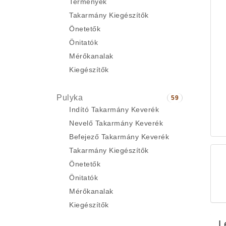
Termények
Takarmány Kiegészítők
Önetetők
Önitatók
Mérőkanalak
Kiegészítők
Pulyka
59
Indító Takarmány Keverék
Nevelő Takarmány Keverék
Befejező Takarmány Keverék
Takarmány Kiegészítők
Önetetők
Önitatók
Mérőkanalak
Kiegészítők
L