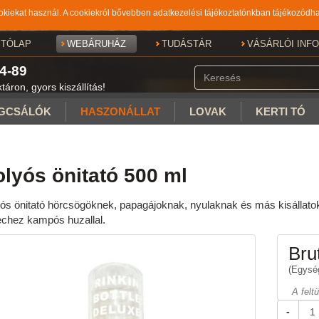
iekat használ. A cookiekról bővebben adatkezelési tájékoztatónkban tájékozódha
ITÓLAP
WEBÁRUHÁZ
TUDÁSTÁR
VÁSÁRLÓI INF
4-89
áron, gyors kiszállítás!
GCSÁLÓK
HASZONÁLLAT
LOVAK
KERTI TÓ
lyós önitató 500 ml
ós önitató hörcsögöknek, papagájoknak, nyulaknak és más kisállato
echez kampós huzallal.
Brut
(Egység
A felt
-