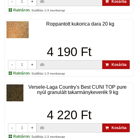
-
+
db
Kosárba
Raktáron
, Szállítás 1-3 munkanap
Roppantott kukorica dara 20 kg
4 190 Ft
-
+
db
Kosárba
Raktáron
, Szállítás 1-3 munkanap
Versele-Laga Country's Best CUNI TOP pure
nyúl granulált takarmánykeverék 9 kg
4 220 Ft
-
+
db
Kosárba
Raktáron
, Szállítás 1-3 munkanap