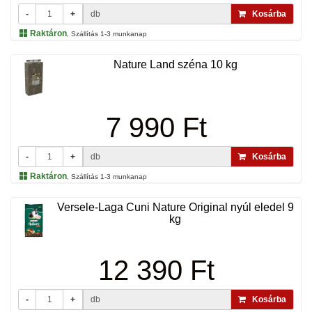
-
+
db
Kosárba
Raktáron
, Szállítás 1-3 munkanap
Nature Land széna 10 kg
7 990 Ft
-
+
db
Kosárba
Raktáron
, Szállítás 1-3 munkanap
Versele-Laga Cuni Nature Original nyúl eledel 9
kg
12 390 Ft
-
+
db
Kosárba