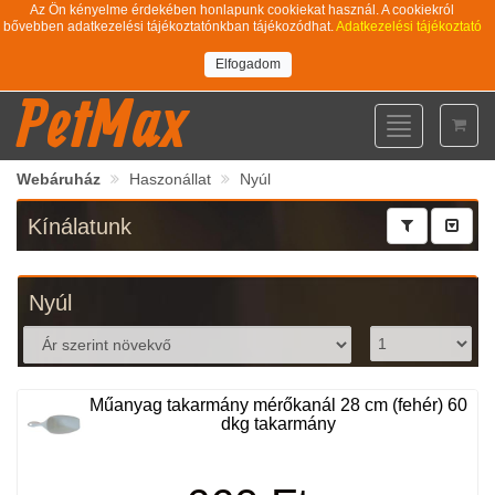
Az Ön kényelme érdekében honlapunk cookiekat használ. A cookiekról
bővebben adatkezelési tájékoztatónkban tájékozódhat.
Adatkezelési tájékoztató
Elfogadom
PetMax
Toggle
navigation
Webáruház
Haszonállat
Nyúl
Kínálatunk
Nyúl
Műanyag takarmány mérőkanál 28 cm (fehér) 60
dkg takarmány