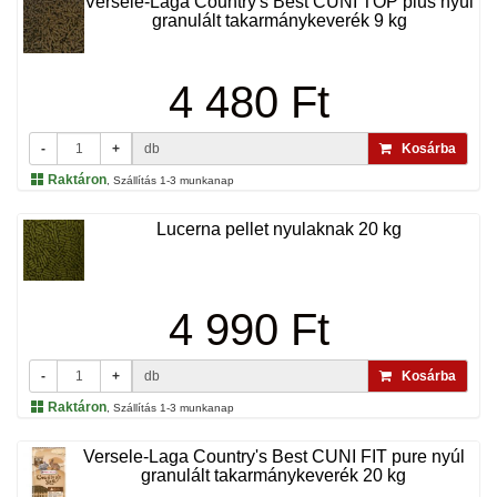
Versele-Laga Country's Best CUNI TOP plus nyúl
granulált takarmánykeverék 9 kg
4 480 Ft
-
+
db
Kosárba
Raktáron
, Szállítás 1-3 munkanap
Lucerna pellet nyulaknak 20 kg
4 990 Ft
-
+
db
Kosárba
Raktáron
, Szállítás 1-3 munkanap
Versele-Laga Country's Best CUNI FIT pure nyúl
granulált takarmánykeverék 20 kg