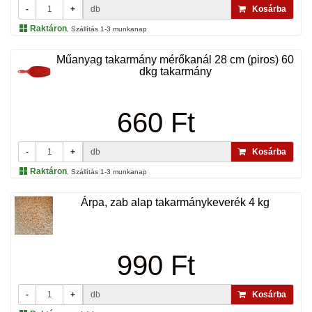
-
+
db
Kosárba
Raktáron
, Szállítás 1-3 munkanap
Műanyag takarmány mérőkanál 28 cm (piros) 60
dkg takarmány
660 Ft
-
+
db
Kosárba
Raktáron
, Szállítás 1-3 munkanap
Árpa, zab alap takarmánykeverék 4 kg
990 Ft
-
+
db
Kosárba