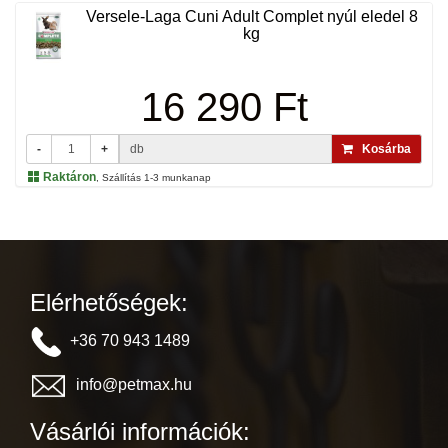
Versele-Laga Cuni Adult Complet nyúl eledel 8
kg
16 290 Ft
-
+
db
Kosárba
Raktáron
, Szállítás 1-3 munkanap
Elérhetőségek:
+36 70 943 1489
info@petmax.hu
Vásárlói információk: