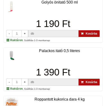
Golyós önitató 500 ml
1 190 Ft
-
+
db
Kosárba
Raktáron
, Szállítás 1-3 munkanap
Palackos itató 0,5 literes
1 390 Ft
-
+
db
Kosárba
Raktáron
, Szállítás 1-3 munkanap
Roppantott kukorica dara 4 kg