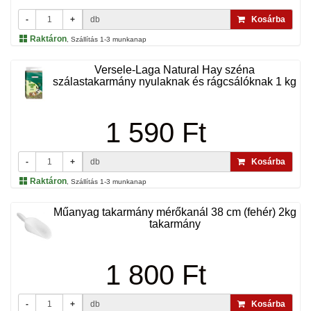
-
+
db
Kosárba
Raktáron
, Szállítás 1-3 munkanap
Versele-Laga Natural Hay széna
szálastakarmány nyulaknak és rágcsálóknak 1 kg
1 590 Ft
-
+
db
Kosárba
Raktáron
, Szállítás 1-3 munkanap
Műanyag takarmány mérőkanál 38 cm (fehér) 2kg
takarmány
1 800 Ft
-
+
db
Kosárba