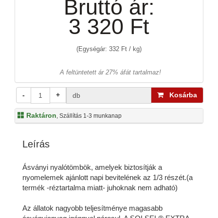
Bruttó ár:
3 320 Ft
(Egységár: 332 Ft / kg)
A feltüntetett ár 27% áfát tartalmaz!
-
+
Kosárba
db
Raktáron
, Szállítás 1-3 munkanap
Leírás
Ásványi nyalótömbök, amelyek biztosítják a
nyomelemek ajánlott napi bevitelének az 1/3 részét.(a
termék -réztartalma miatt- juhoknak nem adható)
Az állatok nagyobb teljesítménye magasabb