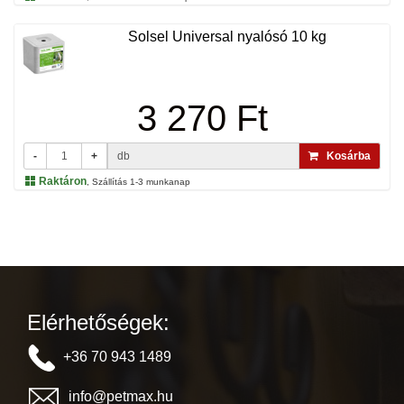
Solsel Universal nyalósó 10 kg
3 270 Ft
-
+
db
Kosárba
Raktáron
, Szállítás 1-3 munkanap
Elérhetőségek:
+36 70 943 1489
info@petmax.hu