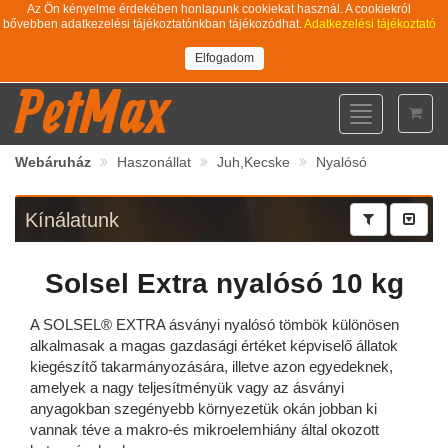
Az Ön kényelme érdekében honlapunk cookiekat használ. A cookiekról
bővebben adatkezelési tájékoztatónkban tájékozódhat.
Adatkezelési tájékoztató
Elfogadom
PetMax
Toggle
navigation
Webáruház
Haszonállat
Juh,Kecske
Nyalósó
Kínálatunk
Solsel Extra nyalósó 10 kg
A SOLSEL® EXTRA ásványi nyalósó tömbök különösen
alkalmasak a magas gazdasági értéket képviselő állatok
kiegészítő takarmányozására, illetve azon egyedeknek,
amelyek a nagy teljesítményük vagy az ásványi
anyagokban szegényebb környezetük okán jobban ki
vannak téve a makro-és mikroelemhiány által okozott