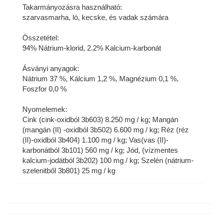
Takarmányozásra használható:
szarvasmarha, ló, kecske, és vadak számára
Összetétel:
94% Nátrium-klorid, 2.2% Kalcium-karbonát
Ásványi anyagok:
Nátrium 37 %, Kálcium 1,2 %, Magnézium 0,1 %,
Foszfor 0,0 %
Nyomelemek:
Cink (cink-oxidból 3b603) 8.250 mg / kg; Mangán
(mangán (II) -oxidból 3b502) 6.600 mg / kg; Réz (réz
(II)-oxidból 3b404) 1.100 mg / kg; Vas(vas (II)-
karbonátból 3b101) 560 mg / kg; Jód, (vízmentes
kalcium-jodátból 3b202) 100 mg / kg; Szelén (nátrium-
szelenitből 3b801) 25 mg / kg