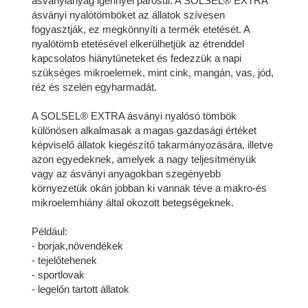
ásványianyag igénnyel párosul. A SOLSEL® EXTRA
ásványi nyalótömböket az állatok szívesen
fogyasztják, ez megkönnyíti a termék etetését. A
nyalótömb etetésével elkerülhetjük az étrenddel
kapcsolatos hiánytüneteket és fedezzük a napi
szükséges mikroelemek, mint cink, mangán, vas, jód,
réz és szelén egyharmadát.
A SOLSEL® EXTRA ásványi nyalósó tömbök
különösen alkalmasak a magas gazdasági értéket
képviselő állatok kiegészítő takarmányozására, illetve
azon egyedeknek, amelyek a nagy teljesítményük
vagy az ásványi anyagokban szegényebb
környezetük okán jobban ki vannak téve a makro-és
mikroelemhiány által okozott betegségeknek.
Például:
- borjak,növendékek
- tejelőtehenek
- sportlovak
- legelőn tartott állatok