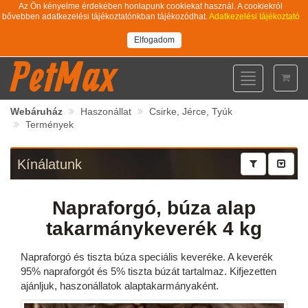
Az Ön kényelme érdekében honlapunk cookiekat használ. A cookiekról
bővebben adatkezelési tájékoztatónkban tájékozódhat.
Adatkezelési tájékoztató
Elfogadom
PetMax
Toggle
navigation
Webáruház
Haszonállat
Csirke, Jérce, Tyúk
Termények
Kínálatunk
Napraforgó, búza alap
takarmánykeverék 4 kg
Napraforgó és tiszta búza speciális keveréke. A keverék
95% napraforgót és 5% tiszta búzát tartalmaz. Kifjezetten
ajánljuk, haszonállatok alaptakarmányaként.