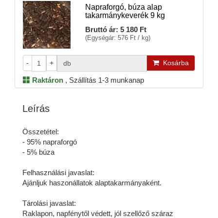
Napraforgó, búza alap
takarmánykeverék 9 kg
Bruttó ár:
5 180 Ft
(Egységár: 576 Ft / kg)
-
+
Kosárba
db
Raktáron
,
Szállítás 1-3 munkanap
Leírás
Összetétel:
- 95% napraforgó
- 5% búza
Felhasználási javaslat:
Ajánljuk haszonállatok alaptakarmányaként.
Tárolási javaslat:
Raklapon, napfénytől védett, jól szellőző száraz