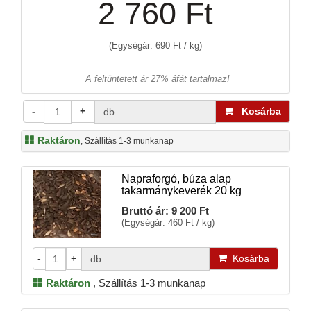
2 760 Ft
(Egységár: 690 Ft / kg)
A feltüntetett ár 27% áfát tartalmaz!
-
+
Kosárba
db
Raktáron
, Szállítás 1-3 munkanap
Napraforgó, búza alap
takarmánykeverék 20 kg
Bruttó ár:
9 200 Ft
(Egységár: 460 Ft / kg)
-
+
Kosárba
db
Raktáron
,
Szállítás 1-3 munkanap