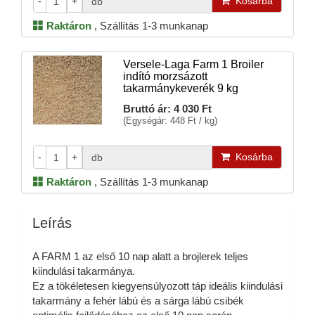
-
+
Kosárba
db
Raktáron
,
Szállítás 1-3 munkanap
Versele-Laga Farm 1 Broiler
indító morzsázott
takarmánykeverék 9 kg
Bruttó ár:
4 030 Ft
(Egységár: 448 Ft / kg)
-
+
Kosárba
db
Raktáron
,
Szállítás 1-3 munkanap
Leírás
A FARM 1 az első 10 nap alatt a brojlerek teljes
kiindulási takarmánya.
Ez a tökéletesen kiegyensúlyozott táp ideális kiindulási
takarmány a fehér lábú és a sárga lábú csibék