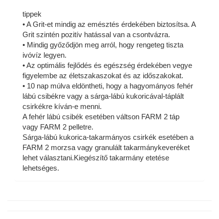
tippek
• A Grit-et mindig az emésztés érdekében biztosítsa. A
Grit szintén pozitív hatással van a csontvázra.
• Mindig győződjön meg arról, hogy rengeteg tiszta
ivóvíz legyen.
• Az optimális fejlődés és egészség érdekében vegye
figyelembe az életszakaszokat és az időszakokat.
• 10 nap múlva eldöntheti, hogy a hagyományos fehér
lábú csibékre vagy a sárga-lábú kukoricával-táplált
csirkékre kíván-e menni.
A fehér lábú csibék esetében váltson FARM 2 táp
vagy FARM 2 pelletre.
Sárga-lábú kukorica-takarmányos csirkék esetében a
FARM 2 morzsa vagy granulált takarmánykeveréket
lehet választani.Kiegészítő takarmány etetése
lehetséges.