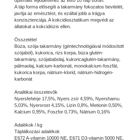
optimális fejlődéséhez az első 10 nap során.
A táp forma elősegíti a takarmány fokozatos bevitelét,
javítja az emésztést, és ezáltal jobb a trágya
konzisztenciája. A kokcidiosztatikum megvédi az
állatokat a kokcidiózis ellen.
Összetétel
Búza, szója takarmány (géntechnológiával módosított
szójaból), kukorica, rizs korpa, búza glutén-
takarmány, szójababolaj, kukoricaglutén-takarmány,
pálmaolaj, kalcium-karbonát, monokalcium-foszfát,
kukorica korpa, nátrium-klorid, nátrium-hidrogén-
karbonát
Analitikai összetevők
Nyersfehérje 17,5%, Nyers zsír 4,59%, Nyershamu
5,03%, Nyersrost 4,15%, Lizin 0,8%, Metionin 0,50%,
Kalcium 0,95%, Foszfor 0,73%, Nátrium 0,16%
Adalékok / kg
Táplálkozási adalékok
E672 A-vitamin 10000 NE, E671 D3-vitamin 5000 NE,