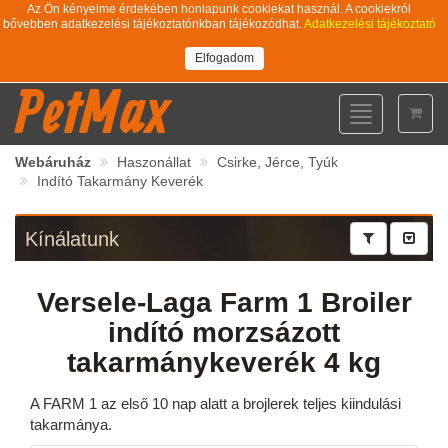
Az Ön kényelme érdekében honlapunk cookiekat használ. A cookiekról
bővebben adatkezelési tájékoztatónkban tájékozódhat.
Adatkezelési tájékoztató
Elfogadom
PetMax
Toggle
navigation
Webáruház
Haszonállat
Csirke, Jérce, Tyúk
Indító Takarmány Keverék
Kínálatunk
Versele-Laga Farm 1 Broiler
indító morzsázott
takarmánykeverék 4 kg
A FARM 1 az első 10 nap alatt a brojlerek teljes kiindulási
takarmánya.