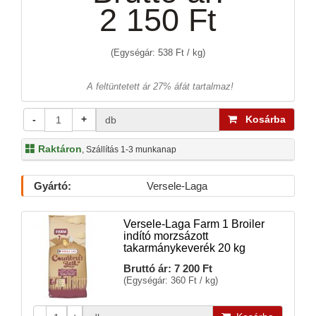
2 150 Ft
(Egységár: 538 Ft / kg)
A feltüntetett ár 27% áfát tartalmaz!
-
+
Kosárba
db
Raktáron
, Szállítás 1-3 munkanap
Gyártó:
Versele-Laga
Versele-Laga Farm 1 Broiler
indító morzsázott
takarmánykeverék 20 kg
Bruttó ár:
7 200 Ft
(Egységár: 360 Ft / kg)