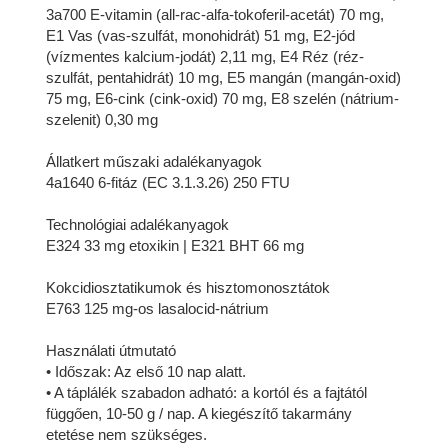
3a700 E-vitamin (all-rac-alfa-tokoferil-acetát) 70 mg,
E1 Vas (vas-szulfát, monohidrát) 51 mg, E2-jód
(vízmentes kalcium-jodát) 2,11 mg, E4 Réz (réz-
szulfát, pentahidrát) 10 mg, E5 mangán (mangán-oxid)
75 mg, E6-cink (cink-oxid) 70 mg, E8 szelén (nátrium-
szelenit) 0,30 mg
Állatkert műszaki adalékanyagok
4a1640 6-fitáz (EC 3.1.3.26) 250 FTU
Technológiai adalékanyagok
E324 33 mg etoxikin | E321 BHT 66 mg
Kokcidiosztatikumok és hisztomonosztátok
E763 125 mg-os lasalocid-nátrium
Használati útmutató
• Időszak: Az első 10 nap alatt.
• A táplálék szabadon adható: a kortól és a fajtától
függően, 10-50 g / nap. A kiegészítő takarmány
etetése nem szükséges.