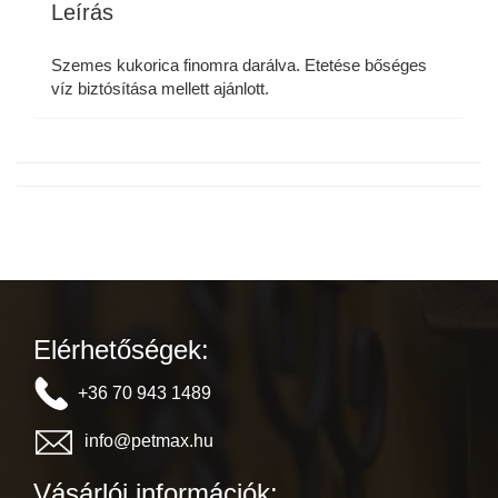
Leírás
Szemes kukorica finomra darálva. Etetése bőséges
víz biztósítása mellett ajánlott.
Elérhetőségek:
+36 70 943 1489
info@petmax.hu
Vásárlói információk: