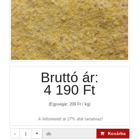
Bruttó ár:
4 190 Ft
(Egységár: 209 Ft / kg)
A feltüntetett ár 27% áfát tartalmaz!
-
+
Kosárba
db