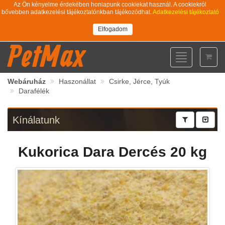
Az Ön kényelme érdekében honlapunk cookiekat használ. A cookiekról
bővebben adatkezelési tájékoztatónkban tájékozódhat.
Adatkezelési tájékoztató
Elfogadom
PetMax
Toggle
navigation
Webáruház
Haszonállat
Csirke, Jérce, Tyúk
Darafélék
Kínálatunk
Kukorica Dara Dercés 20 kg