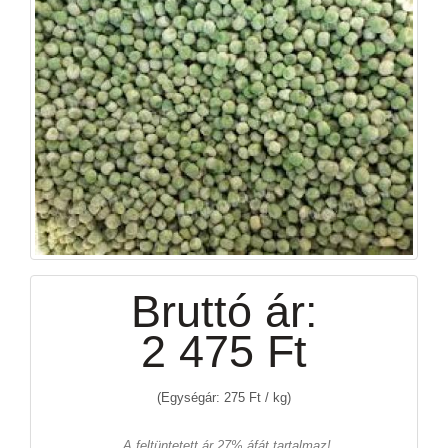
Bruttó ár:
2 475 Ft
(Egységár: 275 Ft / kg)
A feltüntetett ár 27% áfát tartalmaz!