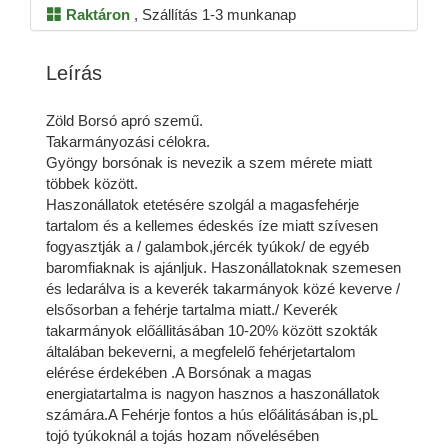
Raktáron
,
Szállítás 1-3 munkanap
Leírás
Zöld Borsó apró szemű.
Takarmányozási célokra.
Gyöngy borsónak is nevezik a szem mérete miatt
többek között.
Haszonállatok etetésére szolgál a magasfehérje
tartalom és a kellemes édeskés íze miatt szívesen
fogyasztják a / galambok,jércék tyúkok/ de egyéb
baromfiaknak is ajánljuk. Haszonállatoknak szemesen
és ledarálva is a keverék takarmányok közé keverve /
elsősorban a fehérje tartalma miatt./ Keverék
takarmányok előállitásában 10-20% között szokták
általában bekeverni, a megfelelő fehérjetartalom
elérése érdekében .A Borsónak a magas
energiatartalma is nagyon hasznos a haszonállatok
számára.A Fehérje fontos a hús előálitásában is,pL
tojó tyúkoknál a tojás hozam nővelésében