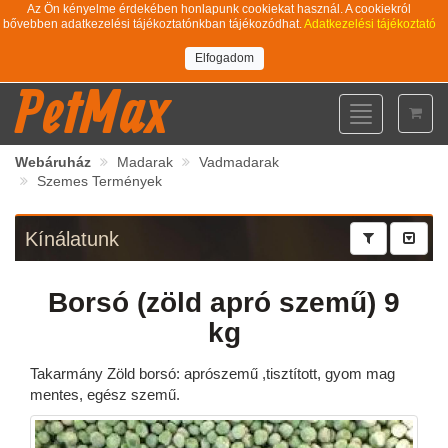
Az Ön kényelme érdekében honlapunk cookiekat használ. A cookiekról
bővebben adatkezelési tájékoztatónkban tájékozódhat.
Adatkezelési tájékoztató
Elfogadom
PetMax
Toggle
navigation
Webáruház
Madarak
Vadmadarak
Szemes Termények
Kínálatunk
Borsó (zöld apró szemű) 9
kg
Takarmány Zöld borsó: aprószemű ,tisztított, gyom mag
mentes, egész szemű.