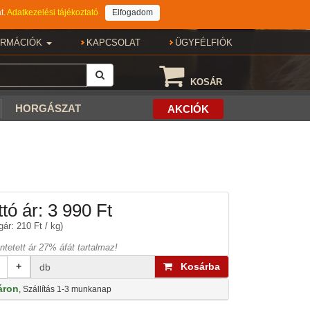
t.
Adatkezelési tájékoztató
Elfogadom
ORMÁCIÓK
KAPCSOLAT
ÜGYFÉLFIÓK
KOSÁR
HORGÁSZAT
AKCIÓK
tó ár:
3 990 Ft
ár: 210 Ft / kg)
üntetett ár 27% áfát tartalmaz!
+
Kosárba
db
áron
, Szállítás 1-3 munkanap