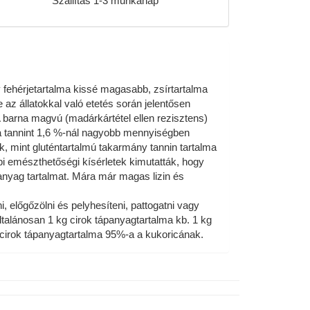
Szállítás 1-3 munkanap
 fehérjetartalma kissé magasabb, zsírtartalma
 az állatokkal való etetés során jelentősen
 barna magvú (madárkártétel ellen rezisztens)
 a tannint 1,6 %-nál nagyobb mennyiségben
ok, mint gluténtartalmú takarmány tannin tartalma
i emészthetőségi kísérletek kimutatták, hogy
nyag tartalmat. Mára már magas lizin és
, előgőzölni és pelyhesíteni, pattogatni vagy
talánosan 1 kg cirok tápanyagtartalma kb. 1 kg
irok tápanyagtartalma 95%-a a kukoricának.