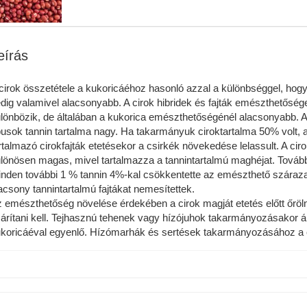
eírás
cirok összetétele a kukoricáéhoz hasonló azzal a különbséggel, hogy
dig valamivel alacsonyabb. A cirok hibridek és fajták emészthetősége
lönbözik, de általában a kukorica emészthetőségénél alacsonyabb. A
pusok tannin tartalma nagy. Ha takarmányuk ciroktartalma 50% volt,
rtalmazó cirokfajták etetésekor a csirkék növekedése lelassult. A cir
lönösen magas, mivel tartalmazza a tannintartalmú maghéjat. Tovább
nden további 1 % tannin 4%-kal csökkentette az emészthető száraza
acsony tannintartalmú fajtákat nemesítettek.
 emészthetőség növelése érdekében a cirok magját etetés előtt őrölni
árítani kell. Tejhasznú tehenek vagy hízójuhok takarmányozásakor ál
koricáéval egyenlő. Hízómarhák és sertések takarmányozásához a c