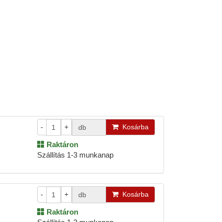
-
+
Kosárba
db
Raktáron
Szállítás 1-3 munkanap
-
+
Kosárba
db
Raktáron