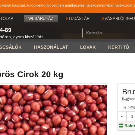
iekat használ. A cookiekról bővebben adatkezelési tájékoztatónkban tájékozódha
ITÓLAP
WEBÁRUHÁZ
TUDÁSTÁR
VÁSÁRLÓI INF
4-89
áron, gyors kiszállítás!
GCSÁLÓK
HASZONÁLLAT
LOVAK
KERTI TÓ
rös Cirok 20 kg
Brut
(Egység
A felt
-
Rakt