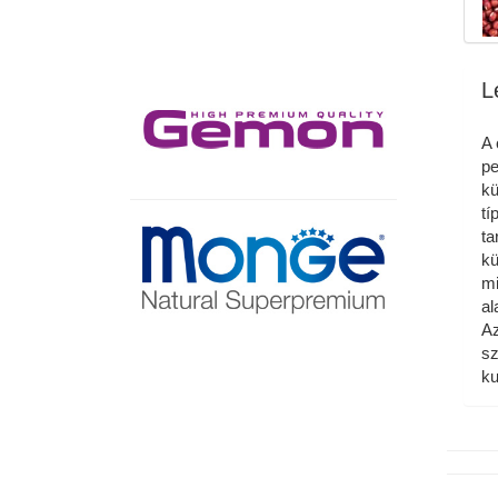
L
A 
pe
kü
tí
ta
kü
mi
al
Az
sz
ku