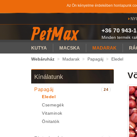
Az Ön kényelme érdekében honlapunk cook
NY
PetMax
+36 70 943-1
Minden termék rakt
KUTYA
MACSKA
MADARAK
RÁ
Webáruház
Madarak
Papagáj
Eledel
Vö
Kínálatunk
Papagáj
24
Eledel
Csemegék
Vitaminok
Önitatók