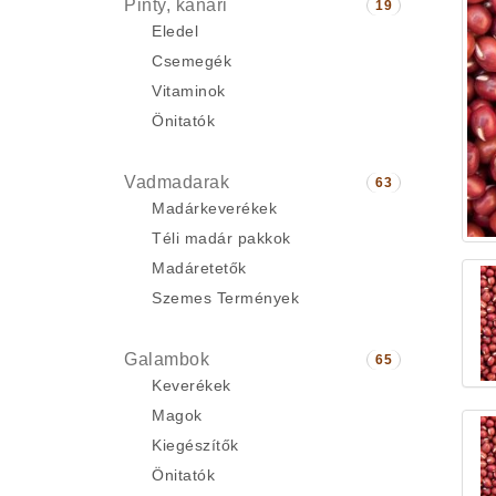
Pinty, kanári
19
Eledel
Csemegék
Vitaminok
Önitatók
Vadmadarak
63
Madárkeverékek
Téli madár pakkok
Madáretetők
Szemes Termények
Galambok
65
Keverékek
Magok
Kiegészítők
Önitatók