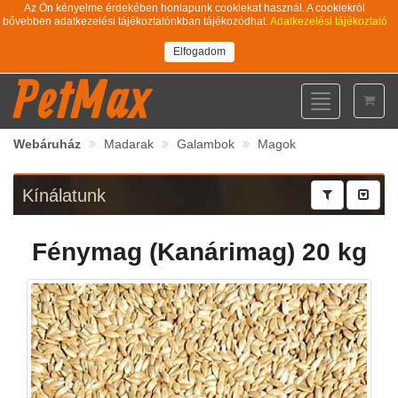
Az Ön kényelme érdekében honlapunk cookiekat használ. A cookiekról
bővebben adatkezelési tájékoztatónkban tájékozódhat.
Adatkezelési tájékoztató
Elfogadom
PetMax
Toggle
navigation
Webáruház
Madarak
Galambok
Magok
Kínálatunk
Fénymag (Kanárimag) 20 kg