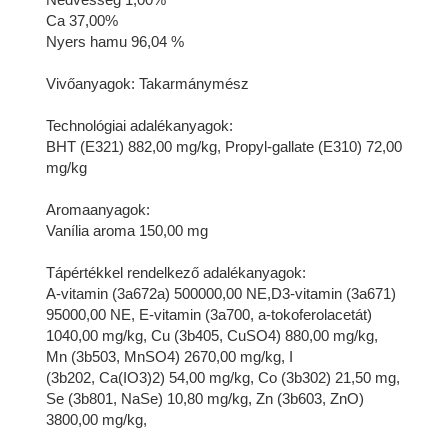
Ca 37,00%
Nyers hamu 96,04 %
Vivőanyagok: Takarmánymész
Technológiai adalékanyagok:
BHT (E321) 882,00 mg/kg, Propyl-gallate (E310) 72,00
mg/kg
Aromaanyagok:
Vanília aroma 150,00 mg
Tápértékkel rendelkező adalékanyagok:
A-vitamin (3a672a) 500000,00 NE,D3-vitamin (3a671)
95000,00 NE, E-vitamin (3a700, a-tokoferolacetát)
1040,00 mg/kg, Cu (3b405, CuSO4) 880,00 mg/kg,
Mn (3b503, MnSO4) 2670,00 mg/kg, I
(3b202, Ca(IO3)2) 54,00 mg/kg, Co (3b302) 21,50 mg,
Se (3b801, NaSe) 10,80 mg/kg, Zn (3b603, ZnO)
3800,00 mg/kg,