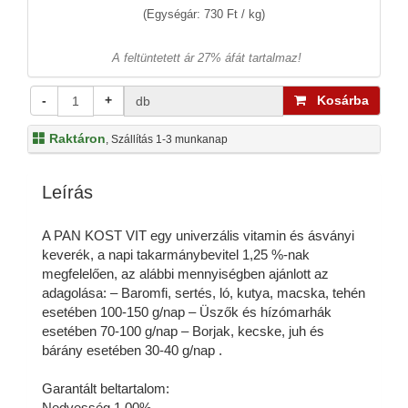
(Egységár: 730 Ft / kg)
A feltüntetett ár 27% áfát tartalmaz!
-
+
Kosárba
db
Raktáron
, Szállítás 1-3 munkanap
Leírás
A PAN KOST VIT egy univerzális vitamin és ásványi
keverék, a napi takarmánybevitel 1,25 %-nak
megfelelően, az alábbi mennyiségben ajánlott az
adagolása: – Baromfi, sertés, ló, kutya, macska, tehén
esetében 100-150 g/nap – Üszők és hízómarhák
esetében 70-100 g/nap – Borjak, kecske, juh és
bárány esetében 30-40 g/nap .
Garantált beltartalom:
Nedvesség 1,00%