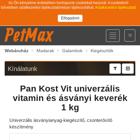
Az Ön kényelme érdekében honlapunk cookiekat használ. A cookiekról
bővebben adatkezelési tájékoztatónkban tájékozódhat.
Adatkezelési tájékoztató
Elfogadom
PetMax
Toggle
navigation
Webáruház
Madarak
Galambok
Kiegészítők
Kínálatunk
Pan Kost Vit univerzális
vitamin és ásványi keverék
1 kg
Univerzális ásványianyag-kiegészítő, csonterősítő
készítmény