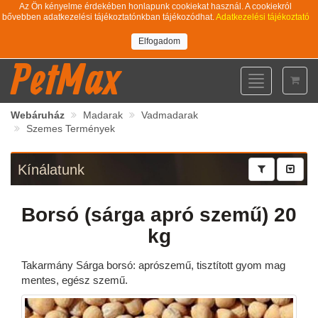
Az Ön kényelme érdekében honlapunk cookiekat használ. A cookiekról
bővebben adatkezelési tájékoztatónkban tájékozódhat.
Adatkezelési tájékoztató
Elfogadom
PetMax
Toggle
navigation
Webáruház
Madarak
Vadmadarak
Szemes Termények
Kínálatunk
Borsó (sárga apró szemű) 20
kg
Takarmány Sárga borsó: aprószemű, tisztított gyom mag
mentes, egész szemű.