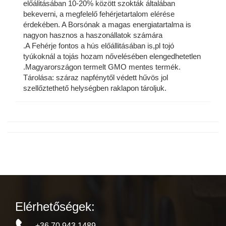
előálitásában 10-20% között szokták általában
bekeverni, a megfelelő fehérjetartalom elérése
érdekében. A Borsónak a magas energiatartalma is
nagyon hasznos a haszonállatok számára
.A Fehérje fontos a hús előállitásában is,pl tojó
tyúkoknál a tojás hozam nővelésében elengedhetetlen
.Magyarországon termelt GMO mentes termék.
Tárolása: száraz napfénytől védett hűvös jol
szellőztethető helységben raklapon tároljuk.
Elérhetőségek:
+36 70 943 1489