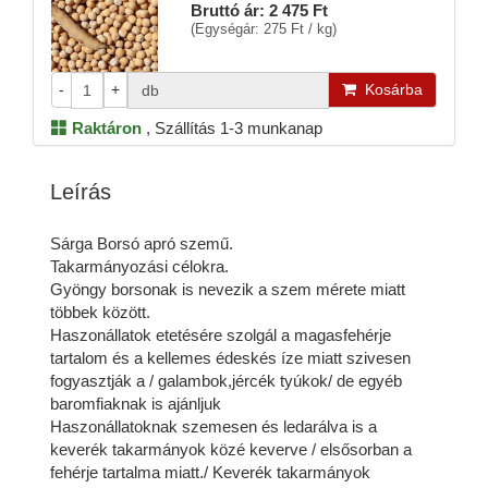
Bruttó ár:
2 475 Ft
(Egységár: 275 Ft / kg)
-
+
Kosárba
db
Raktáron
,
Szállítás 1-3 munkanap
Leírás
Sárga Borsó apró szemű.
Takarmányozási célokra.
Gyöngy borsonak is nevezik a szem mérete miatt
többek között.
Haszonállatok etetésére szolgál a magasfehérje
tartalom és a kellemes édeskés íze miatt szivesen
fogyasztják a / galambok,jércék tyúkok/ de egyéb
baromfiaknak is ajánljuk
Haszonállatoknak szemesen és ledarálva is a
keverék takarmányok közé keverve / elsősorban a
fehérje tartalma miatt./ Keverék takarmányok