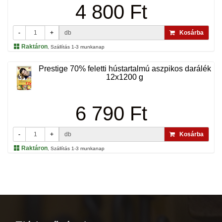
4 800 Ft
-
+
db
Kosárba
Raktáron
, Szállítás 1-3 munkanap
Prestige 70% feletti hústartalmú aszpikos darálék
12x1200 g
6 790 Ft
-
+
db
Kosárba
Raktáron
, Szállítás 1-3 munkanap