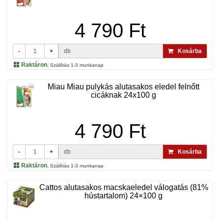
4 790 Ft
-
+
db
Kosárba
Raktáron
, Szállítás 1-3 munkanap
Miau Miau pulykás alutasakos eledel felnőtt
cicáknak 24x100 g
4 790 Ft
-
+
db
Kosárba
Raktáron
, Szállítás 1-3 munkanap
Cattos alutasakos macskaeledel válogatás (81%
hústartalom) 24×100 g