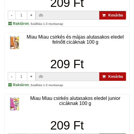
209 Ft
-
+
db
Kosárba
Raktáron
, Szállítás 1-3 munkanap
Miau Miau csirkés és májas alutasakos eledel
felnőtt cicáknak 100 g
209 Ft
-
+
db
Kosárba
Raktáron
, Szállítás 1-3 munkanap
Miau Miau csirkés alutasakos eledel junior
cicáknak 100 g
209 Ft