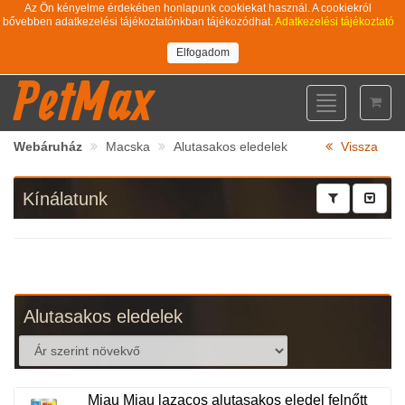
Az Ön kényelme érdekében honlapunk cookiekat használ. A cookiekról
bővebben adatkezelési tájékoztatónkban tájékozódhat.
Adatkezelési tájékoztató
Elfogadom
PetMax
Toggle
navigation
Webáruház
Macska
Alutasakos eledelek
Vissza
Kínálatunk
Alutasakos eledelek
Miau Miau lazacos alutasakos eledel felnőtt