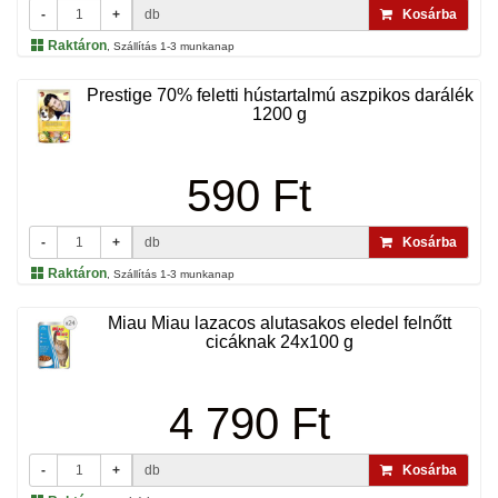
-
+
db
Kosárba
Raktáron
, Szállítás 1-3 munkanap
Prestige 70% feletti hústartalmú aszpikos darálék
1200 g
590 Ft
-
+
db
Kosárba
Raktáron
, Szállítás 1-3 munkanap
Miau Miau lazacos alutasakos eledel felnőtt
cicáknak 24x100 g
4 790 Ft
-
+
db
Kosárba