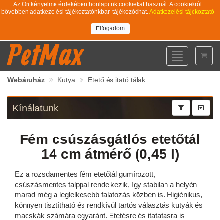
Az Ön kényelme érdekében honlapunk cookiekat használ. A cookiekról
bővebben adatkezelési tájékoztatónkban tájékozódhat.
Adatkezelési tájékoztató
Elfogadom
PetMax
Toggle
navigation
Webáruház
Kutya
Etető és itató tálak
Kínálatunk
Fém csúszásgátlós etetőtál
14 cm átmérő (0,45 l)
Ez a rozsdamentes fém etetőtál gumírozott,
csúszásmentes talppal rendelkezik, így stabilan a helyén
marad még a leglelkesebb falatozás közben is. Higiénikus,
könnyen tisztítható és rendkívül tartós választás kutyák és
macskák számára egyaránt. Etetésre és itatatásra is