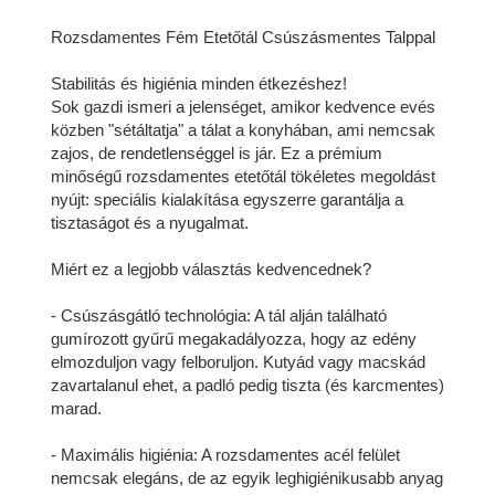
Rozsdamentes Fém Etetőtál Csúszásmentes Talppal
Stabilitás és higiénia minden étkezéshez!
Sok gazdi ismeri a jelenséget, amikor kedvence evés
közben "sétáltatja" a tálat a konyhában, ami nemcsak
zajos, de rendetlenséggel is jár. Ez a prémium
minőségű rozsdamentes etetőtál tökéletes megoldást
nyújt: speciális kialakítása egyszerre garantálja a
tisztaságot és a nyugalmat.
Miért ez a legjobb választás kedvencednek?
- Csúszásgátló technológia: A tál alján található
gumírozott gyűrű megakadályozza, hogy az edény
elmozduljon vagy felboruljon. Kutyád vagy macskád
zavartalanul ehet, a padló pedig tiszta (és karcmentes)
marad.
- Maximális higiénia: A rozsdamentes acél felület
nemcsak elegáns, de az egyik leghigiénikusabb anyag