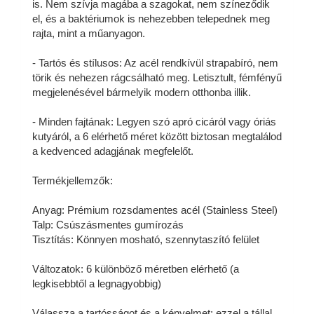
is. Nem szívja magába a szagokat, nem színeződik
el, és a baktériumok is nehezebben telepednek meg
rajta, mint a műanyagon.
- Tartós és stílusos: Az acél rendkívül strapabíró, nem
törik és nehezen rágcsálható meg. Letisztult, fémfényű
megjelenésével bármelyik modern otthonba illik.
- Minden fajtának: Legyen szó apró cicáról vagy óriás
kutyáról, a 6 elérhető méret között biztosan megtalálod
a kedvenced adagjának megfelelőt.
Termékjellemzők:
Anyag: Prémium rozsdamentes acél (Stainless Steel)
Talp: Csúszásmentes gumírozás
Tisztítás: Könnyen mosható, szennytaszító felület
Változatok: 6 különböző méretben elérhető (a
legkisebbtől a legnagyobbig)
Válassza a tartósságot és a kényelmet: ezzel a tállal