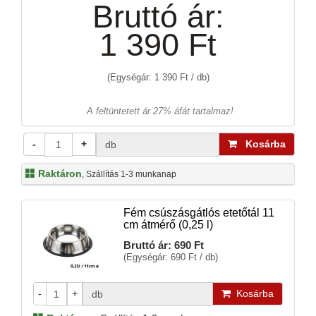
Bruttó ár:
1 390 Ft
(Egységár: 1 390 Ft / db)
A feltüntetett ár 27% áfát tartalmaz!
-
+
Kosárba
db
Raktáron
, Szállítás 1-3 munkanap
Fém csúszásgátlós etetőtál 11
cm átmérő (0,25 l)
Bruttó ár:
690 Ft
(Egységár: 690 Ft / db)
-
+
Kosárba
db